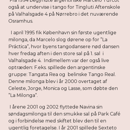
 Fra 1994 begyndte argentinske Marcelo Turcot 
også at undervise i tango for Tingluti Aftenskole 
på Valhalsgade 4 på Nørrebro i det nuværende 
Osramhus.
  I april 1995 fik København sin første ugentlige 
milonga, da Marcelo slog dørene op for ”La 
Práctica”, hvor byens tangodansere nød dansen 
hver fredag aften i den store sal på 1. sal  i 
Valhalsgade 4.  Indimellem var der også live 
optræden: F.eks. spillede den argentinske 
gruppe: Tangata Rea og  belinske Tango Real. 
Denne milonga blev i år 2000 overtaget af 
Celeste, Jorge, Monica og Lasse, som døbte den 
”La Milonga”.
 I årene 2001 og 2002 flyttede Navina sin 
søndagsmilonga til den smukke sal på Park Café 
og i forbindelse med skiftet blev den til en 
ugentlig foretagelse. I år 2001 spillede Sexteto 