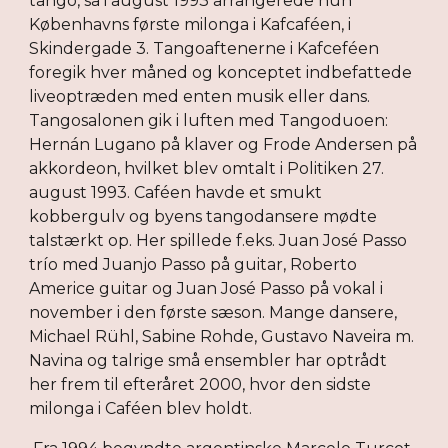
tango, så i august 1993 arrangerede hun 
Københavns første milonga i Kafcaféen, i 
Skindergade 3. Tangoaftenerne i Kafceféen 
foregik hver måned og konceptet indbefattede 
liveoptræden med enten musik eller dans. 
Tangosalonen gik i luften med Tangoduoen: 
Hernán Lugano på klaver og Frode Andersen på 
akkordeon, hvilket blev omtalt i Politiken 27. 
august 1993. Caféen havde et smukt 
kobbergulv og byens tangodansere mødte 
talstærkt op. Her spillede f.eks. Juan José Passo 
trío med Juanjo Passo på guitar, Roberto 
Americe guitar og Juan José Passo på vokal i 
november i den første sæson. Mange dansere, 
Michael Rühl, Sabine Rohde, Gustavo Naveira m. 
Navina og talrige små ensembler har optrådt 
her frem til efteråret 2000, hvor den sidste 
milonga i Caféen blev holdt.