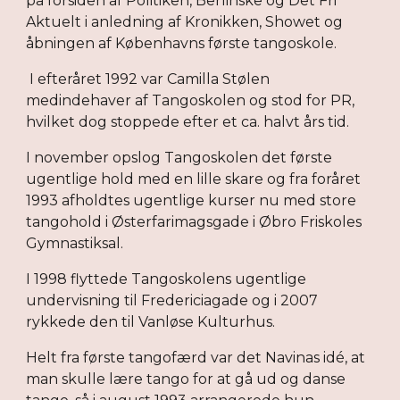
på forsiden af Politiken, Berlinske og Det Fri 
Aktuelt i anledning af Kronikken, Showet og 
åbningen af Københavns første tangoskole.
 I efteråret 1992 var Camilla Stølen 
medindehaver af Tangoskolen og stod for PR, 
hvilket dog stoppede efter et ca. halvt års tid.
I november opslog Tangoskolen det første 
ugentlige hold med en lille skare og fra foråret 
1993 afholdtes ugentlige kurser nu med store 
tangohold i Østerfarimagsgade i Øbro Friskoles 
Gymnastiksal.
I 1998 flyttede Tangoskolens ugentlige 
undervisning til Fredericiagade og i 2007 
rykkede den til Vanløse Kulturhus.
Helt fra første tangofærd var det Navinas idé, at 
man skulle lære tango for at gå ud og danse 