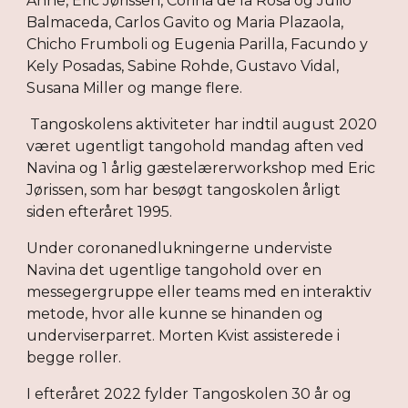
Anne, Eric Jørissen, Corina de la Rosa og Julio 
Balmaceda, Carlos Gavito og Maria Plazaola, 
Chicho Frumboli og Eugenia Parilla, Facundo y 
Kely Posadas, Sabine Rohde, Gustavo Vidal, 
Susana Miller og mange flere.      
 Tangoskolens aktiviteter har indtil august 20
20
været
 ugentligt tangohold mandag aften ved 
Navina og 1 årlig gæstelærerworkshop med Eric 
Jørissen, som har besøgt tangoskolen årligt 
siden efteråret 1995.
Under coronanedlukningerne underviste 
Navina det ugentlige tangohold over en 
messegergruppe eller teams med en interaktiv 
metode, hvor alle kunne se hinanden og 
underviserparret. Morten Kvist assisterede i 
begge roller. 
I efteråret 2022 fylder Tangoskolen 30 år og 