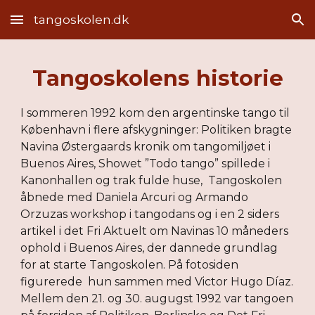
tangoskolen.dk
Skip to main content
Skip to navigation
Tangoskolens historie
I sommeren 1992 kom den argentinske tango til 
København i flere afskygninger: Politiken bragte 
Navina Østergaards kronik om tangomiljøet i 
Buenos Aires, Showet ”Todo tango” spillede i 
Kanonhallen og trak fulde huse,  Tangoskolen 
åbnede med Daniela Arcuri og Armando 
Orzuzas workshop i tangodans og i en 2 siders 
artikel i det Fri Aktuelt om Navinas 10 måneders 
ophold i Buenos Aires, der dannede grundlag 
for at starte Tangoskolen. På fotosiden 
figurerede  hun sammen med Victor Hugo Díaz. 
Mellem den 21. og 30. augugst 1992 var tangoen 