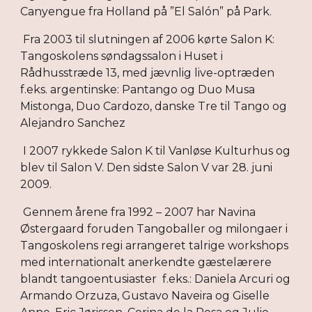
Canyengue fra Holland på ”El Salón” på Park.
 Fra 2003 til slutningen af 2006 kørte Salon K: 
Tangoskolens søndagssalon i Huset i 
Rådhusstræde 13, med jævnlig live-optræden 
f.eks. argentinske: Pantango og Duo Musa 
Mistonga, Duo Cardozo, danske Tre til Tango og 
Alejandro Sanchez
 I 2007 rykkede Salon K til Vanløse Kulturhus og 
blev til Salon V. Den sidste Salon V var 28. juni 
2009.
 Gennem årene fra 1992 – 2007 har Navina 
Østergaard foruden Tangoballer og milongaer i 
Tangoskolens regi arrangeret talrige workshops 
med internationalt anerkendte gæstelærere 
blandt tangoentusiaster  f.eks.: Daniela Arcuri og 
Armando Orzuza, Gustavo Naveira og Giselle 