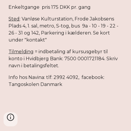
Enkeltgange pris 1
75
DKK pr. gang
Sted
: Vanløse Kulturstation, Frode Jakobsens
Plads 4, 1. sal, metro, S-tog, bus 9a
- 10 - 19 -
22
-
26 - 31 og
142
, Parkering i kælderen. Se kort
under "kontakt"
Tilmelding
= indbetaling af kursusgebyr til
konto i
Hvidbjerg
Bank:
7500
000
1721184
. Skriv
navn i betalingsfeltet.
Info hos Navina: tlf: 2992 4092, facebook:
Tangoskolen Danmark