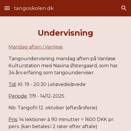
tangoskolen.dk
Skip to main content
Skip to navigation
Undervisning
Mandag
aften i Vanløse
Tangoundervisning mandag aften på Vanløse
Kulturstation med Navina Østergaard, som har
34
års erfaring som tangounderviser.
Tid
:
Kl. 19 - 20.
30
Letøvede/øvede
Periode
:
7
/
9
-
14
/
12
-202
5
Nb: T
angofri
12
.
oktober (efterårsferie)
Pris
:
14
lektioner à
90 minutter
=
1600
DKK pr.
pers. (kan betales i 2 rater efter aftale)